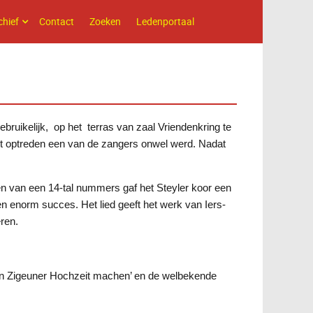
chief
Contact
Zoeken
Ledenportaal
ebruikelijk, op het terras van zaal Vriendenkring te
t optreden een van de zangers onwel werd. Nadat
en van een 14-tal nummers gaf het Steyler koor een
 een enorm succes. Het lied geeft het werk van Iers-
ren.
Wenn Zigeuner Hochzeit machen’ en de welbekende