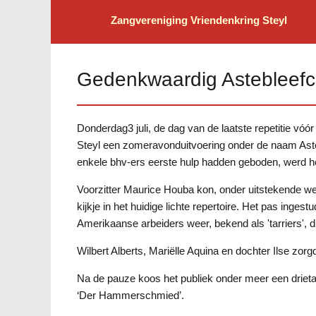
Zangvereniging
Vriendenkring Steyl
Gedenkwaardig Astebleefc
Donderdag3 juli, de dag van de laatste repetitie vóó
Steyl een zomeravonduitvoering onder de naam Aste
enkele bhv-ers eerste hulp hadden geboden, werd het
Voorzitter Maurice Houba kon, onder uitstekende we
kijkje in het huidige lichte repertoire. Het pas inges
Amerikaanse arbeiders weer, bekend als 'tarriers', 
Wilbert Alberts, Mariëlle Aquina en dochter Ilse zor
Na de pauze koos het publiek onder meer een drieta
‘Der Hammerschmied’.