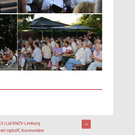
83 | Lid KNZV-Limburg
ert Uphoff, Korenonline