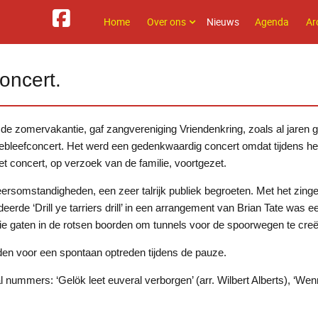
Home
Over ons
Nieuws
Agenda
Ar
oncert.
r de zomervakantie, gaf zangvereniging Vriendenkring, zoals al jaren g
bleefconcert. Het werd een gedenkwaardig concert omdat tijdens he
 concert, op verzoek van de familie, voortgezet.
ersomstandigheden, een zeer talrijk publiek begroeten. Met het zing
tudeerde ‘Drill ye tarriers drill’ in een arrangement van Brian Tate was
die gaten in de rotsen boorden om tunnels voor de spoorwegen te creë
gden voor een spontaan optreden tijdens de pauze.
l nummers: ‘Gelök leet euveral verborgen’ (arr. Wilbert Alberts), ‘