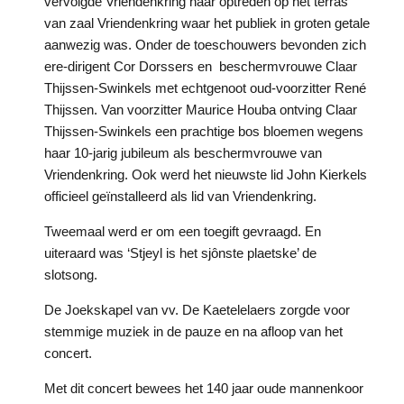
vervolgde Vriendenkring haar optreden op het terras
van zaal Vriendenkring waar het publiek in groten getale
aanwezig was. Onder de toeschouwers bevonden zich
ere-dirigent Cor Dorssers en beschermvrouwe Claar
Thijssen-Swinkels met echtgenoot oud-voorzitter René
Thijssen. Van voorzitter Maurice Houba ontving Claar
Thijssen-Swinkels een prachtige bos bloemen wegens
haar 10-jarig jubileum als beschermvrouwe van
Vriendenkring. Ook werd het nieuwste lid John Kierkels
officieel geïnstalleerd als lid van Vriendenkring.
Tweemaal werd er om een toegift gevraagd. En
uiteraard was ‘Stjeyl is het sjônste plaetske’ de
slotsong.
De Joekskapel van vv. De Kaetelelaers zorgde voor
stemmige muziek in de pauze en na afloop van het
concert.
Met dit concert bewees het 140 jaar oude mannenkoor